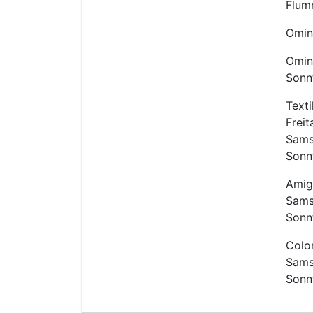
Flum
Omin
Omin
Sonn
Text
Frei
Sams
Sonn
Amig
Sams
Sonnt
Color
Sams
Sonn