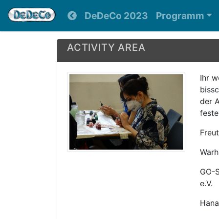
DeDeCo 2023
Programm
ACTIVITY AREA
Ihr w
biss
der A
fest
Freut
Warh
GO-S
e.V.
Hanaf