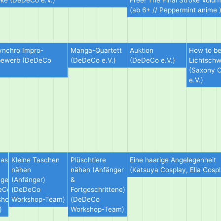
ke (DeDeCo e.V.)
Free! The Final Stroke Volu
(ab 6+ // Peppermint anime 
nchro Impro-
Manga-Quartett
Auktion
How to be
bewerb (DeDeCo
(DeDeCo e.V.)
(DeDeCo e.V.)
Lichtschw
(Saxony O
e.V.)
aschine
Kleine Taschen
Plüschtiere
Eine haarige Angelegenheit
nähen
nähen (Anfänger
(Katsuya Cosplay, Ella Cosp
ger
(Anfänger)
&
eCo
(DeDeCo
Fortgeschrittene)
shop-
Workshop-Team)
(DeDeCo
)
Workshop-Team)