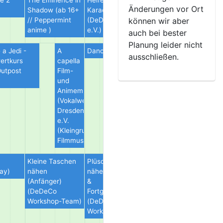
me 2
The Eminence in
Helfer-
Karaoke (DeDeCo e.V.)
Änderungen vor Ort
)
Shadow (ab 16+
Karaoke
// Peppermint
(DeDeCo
können wir aber
anime )
e.V.)
auch bei bester
Planung leider nicht
 a Jedi -
A
Dance on Stage (DeDeCo e.V.)
ausschließen.
ertkurs
capella
utpost
Film-
und
Animemusik
(Vokalwerk
Dresden
e.V.
(Kleingruppe
Filmmusik))
Kleine Taschen
Plüschtiere
Japanische
lay)
nähen
nähen (Anfänger
Kinchaku-Beutel
(Anfänger)
&
nähen
(DeDeCo
Fortgeschrittene)
(Anfänger)
Workshop-Team)
(DeDeCo
(DeDeCo
Workshop-Team)
Workshop-Team)