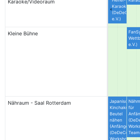
Helfer-
Karao
Karaoke/Videoraum
Karaoke
(DeDeCo
e.V.)
FanSy
Kleine Bühne
Wett
e.V.)
Japanische
Nähm
Nähraum - Saal Rotterdam
Kinchaku-
für
Beutel
Anfän
nähen
(DeD
(Anfänger)
Work
(DeDeCo
Team
Workshop-