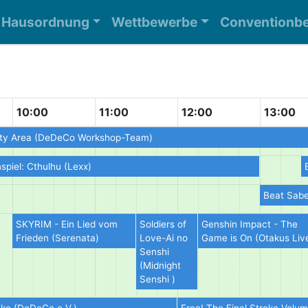
Hausordnung
Wettbewerbe
Conventionbe
10:00
11:00
12:00
13:00
ity Area (DeDeCo Workshop-Team)
nspiel: Cthulhu (Lexx)
Beat Sabe
SKYRIM - Ein Lied vom
Soldiers of
Genshin Impact - The
Frieden (Serenata)
Love-Ai no
Game is On (Otakus Liv
Senshi
(Midnight
Senshi )