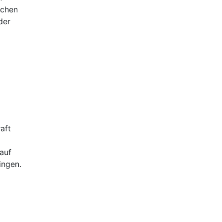
schen
der
aft
auf
ingen.