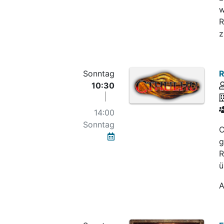
w
R
z
Sonntag
R
10:30
14:00
Sonntag
C
g
R
ü
A