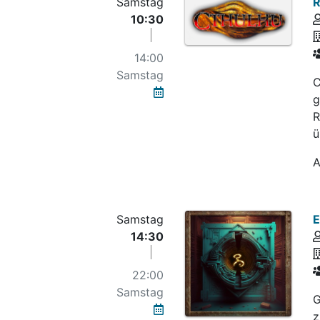
Samstag
R
10:30
14:00
Samstag
C
g
R
ü
A
Samstag
E
14:30
22:00
Samstag
G
z