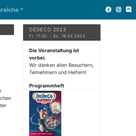
reiche
DEDECO 2023
Fr. 17.02. - So. 19.02.2023
Die Veranstaltung ist
vorbei.
Wir danken allen Besuchern,
Teilnehmern und Helfern!
Programmheft
n
schen
der