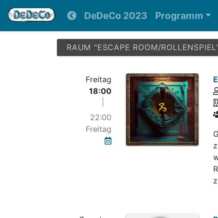
DeDeCo 2023
Programm
RAUM "ESCAPE ROOM/ROLLENSPIEL
Freitag
E
18:00
22:00
Freitag
G
z
w
R
z