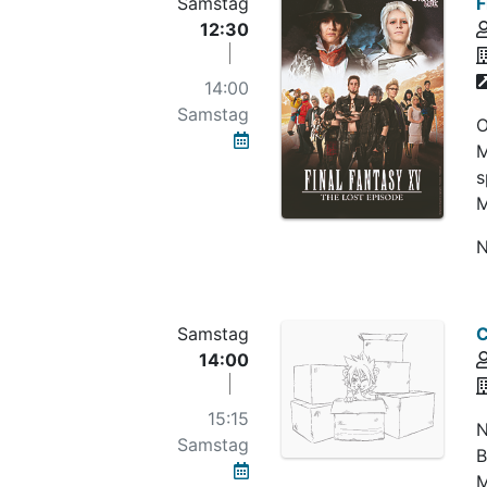
Samstag
F
12:30
14:00
Samstag
O
M
s
M
N
Samstag
C
14:00
15:15
N
Samstag
B
M