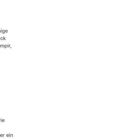
nige
ück
mpir,
ie
er ein