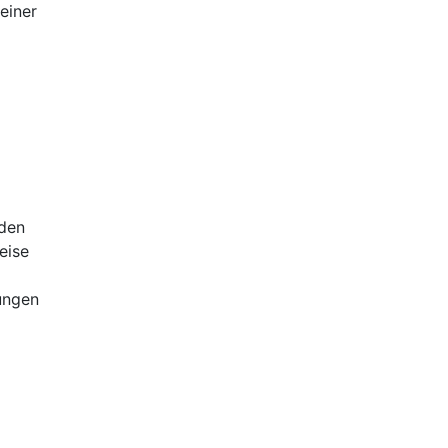
einer
rden
eise
ungen