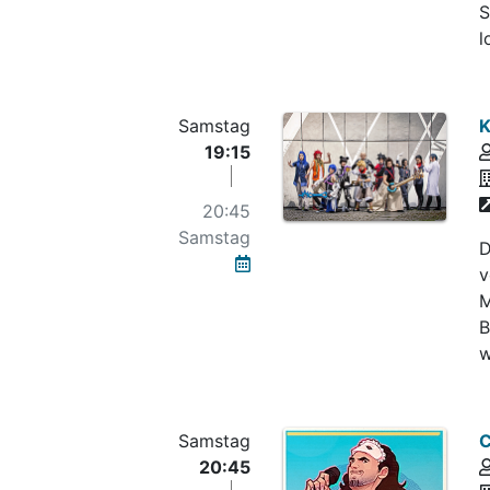
S
l
Samstag
K
19:15
20:45
Samstag
D
v
M
B
w
Samstag
C
20:45