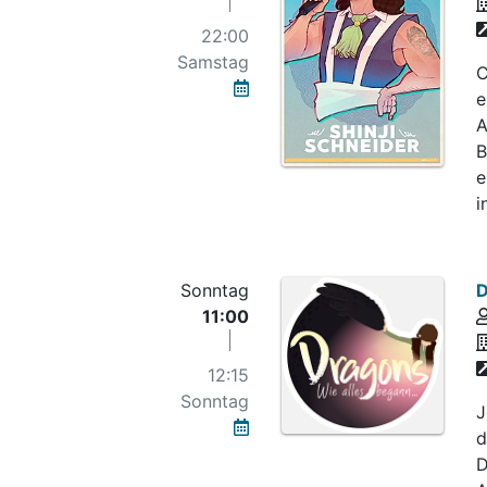
22:00
Samstag
C
e
A
B
e
in
Sonntag
D
11:00
12:15
Sonntag
J
d
D