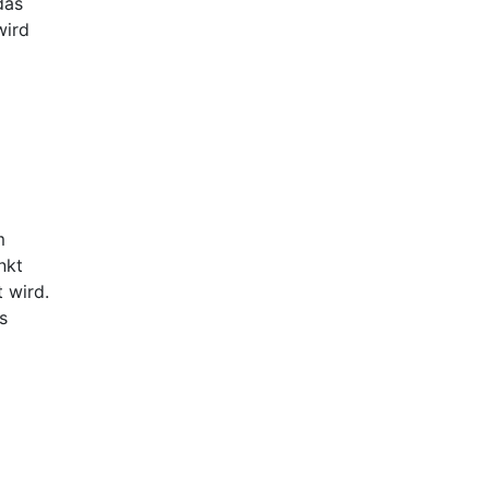
das
wird
m
nkt
 wird.
s