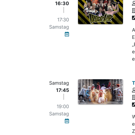
16:30
17:30
Samstag
A
E
„
e
e
Samstag
T
17:45
19:00
Samstag
W
e
Z