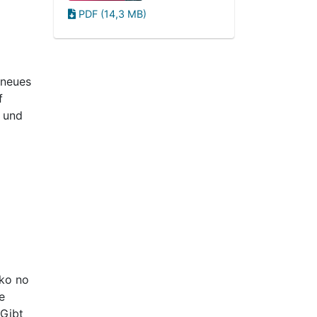
PDF (14,3 MB)
 neues
f
 und
oko no
e
Gibt