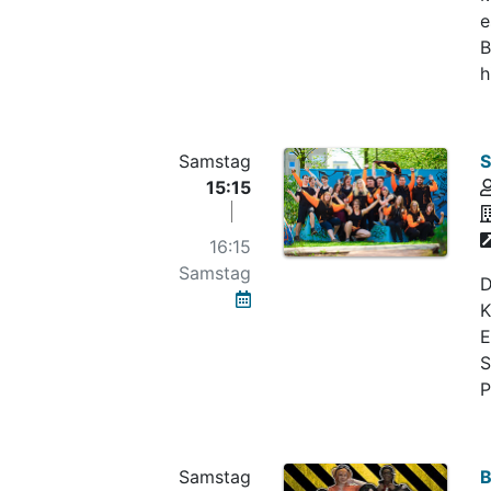
e
B
h
Samstag
S
15:15
16:15
Samstag
D
K
E
S
P
Samstag
B