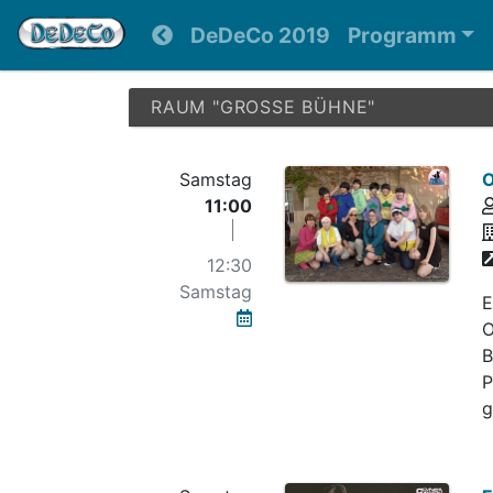
DeDeCo 2019
Programm
RAUM "GROSSE BÜHNE"
Samstag
O
11:00
12:30
Samstag
E
O
B
P
g