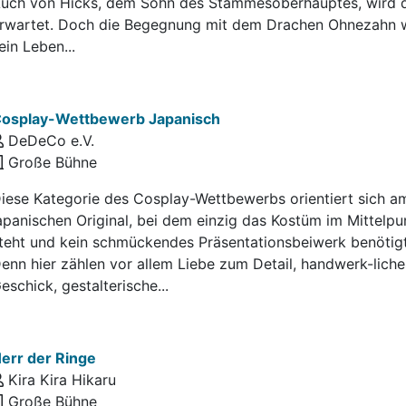
uch von Hicks, dem Sohn des Stammesoberhauptes, wird 
rwartet. Doch die Begegnung mit dem Drachen Ohnezahn 
ein Leben...
osplay-Wettbewerb Japanisch
DeDeCo e.V.
Große Bühne
iese Kategorie des Cosplay-Wettbewerbs orientiert sich a
apanischen Original, bei dem einzig das Kostüm im Mittelpu
teht und kein schmückendes Präsentationsbeiwerk benötigt
enn hier zählen vor allem Liebe zum Detail, handwerk-liche
eschick, gestalterische...
err der Ringe
Kira Kira Hikaru
Große Bühne