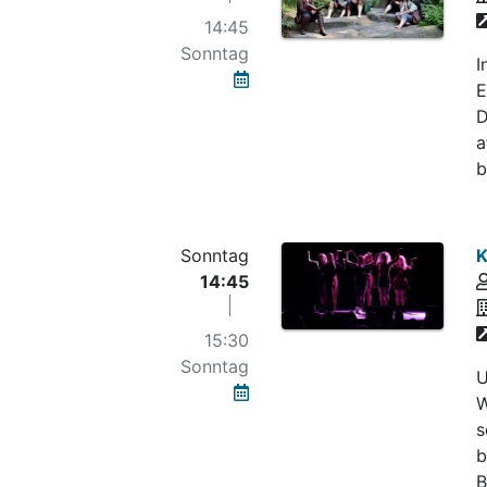
14:45
Sonntag
I
E
D
a
b
Sonntag
K
14:45
15:30
Sonntag
U
W
s
b
B