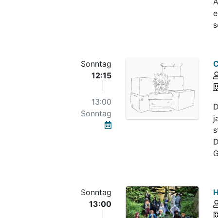
A
e
s
Sonntag
C
12:15
13:00
D
Sonntag
j
s
D
G
Sonntag
H
13:00