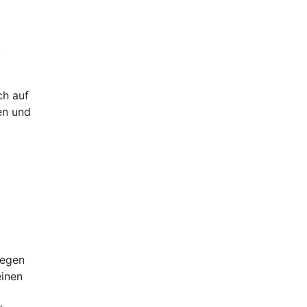
t
ch auf
en und
gegen
einen