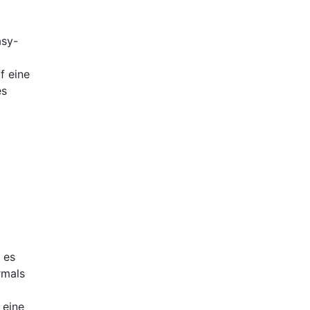
asy-
f eine
es
 es
rmals
 eine