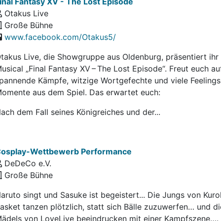
inal Fantasy XV - The Lost Episode
Otakus Live
Große Bühne
www.facebook.com/Otakus5/
takus Live, die Showgruppe aus Oldenburg, präsentiert ihr
usical „Final Fantasy XV – The Lost Episode“. Freut euch au
pannende Kämpfe, witzige Wortgefechte und viele Feelings
omente aus dem Spiel. Das erwartet euch:
ach dem Fall seines Königreiches und der...
osplay-Wettbewerb Performance
DeDeCo e.V.
Große Bühne
aruto singt und Sasuke ist begeistert... Die Jungs von Kur
asket tanzen plötzlich, statt sich Bälle zuzuwerfen… und di
ädels von LoveLive beeindrucken mit einer Kampfszene…. 