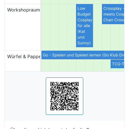
Low
Crossplay - C
Workshopraum - Saal Florenz
Budget
meets Cosplay
Cosplay
Chan Crosspl
für alle
(Kat
und
Sunny)
Go - Spielen und Spielen lernen (Go Klub Dres
Würfel & Pappe
TCG-Turn