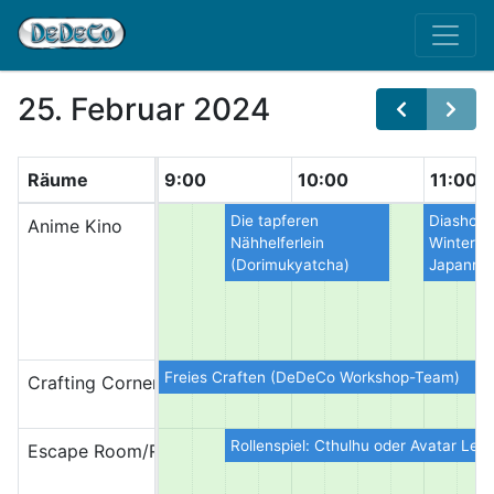
25. Februar 2024
Räume
9:00
10:00
11:00
Die tapferen
Diashow
Anime Kino
Nähhelferlein
Winter i
(Dorimukyatcha)
Japanrei
Freies Craften (DeDeCo Workshop-Team)
Crafting Corner
Rollenspiel: Cthulhu oder Avatar Leg
Escape Room/Rollenspiel