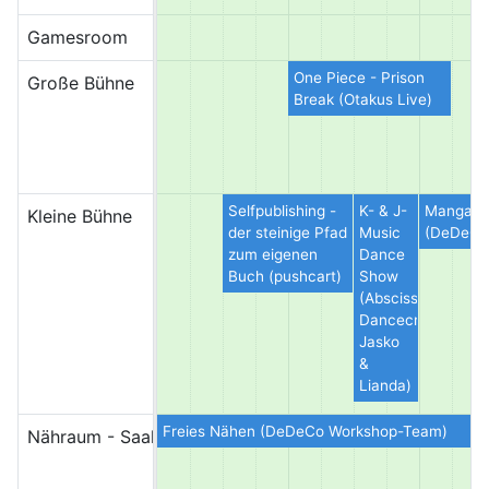
Gamesroom
One Piece - Prison
Große Bühne
Break (Otakus Live)
Selfpublishing -
K- & J-
Manga-Q
Kleine Bühne
der steinige Pfad
Music
(DeDeCo 
zum eigenen
Dance
Buch (pushcart)
Show
(Abscission
Dancecrew
Jasko
&
Lianda)
Freies Nähen (DeDeCo Workshop-Team)
Nähraum - Saal Rotterdam