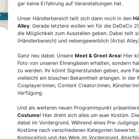
gar keine Erfahrung auf Veranstaltungen hat.
Unser Händlerbereich teilt sich dann noch in den
Hä
Alley
. Gerade letztere wollen wir für die DeDeCo 
die Möglichkeit zum Ausstellen geben. Dabei teilt 
(Händlerbereich) und nebengewerblich (Artist Alley)
Ganz neu dabei: Unsere
Meet & Greet Area
! Hier 
Foto von unseren Ehrengästen erhalten, sondern habt
zu werden. Ihr könnt Signierstunden geben, eure Fa
vielleicht ein bisschen Bekanntheit erlangen. In der
Cosplayer:innen, Content Creator:innen, Künstler:in
Verfügung.
Und als weiteren neuen Programmpunkt präsentier
Costume
! Hier dreht sich alles um euer Kostüm. Di
dabei im Vordergrund. Während eines Pre-Judging
Kostüme nach verschiedenen Kategorien bewertet. D
Komposition und das Werk im Vordergrund. Abschlie