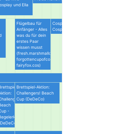
osplay und Ella
Flügelbau für
Cosplay 18+ Dein 101 für freizügige
Anfänger - Alles
Cosplays (mintiy.cos)
d
was du für dein
erstes Paar
wissen musst
(fresh.marshmallow,
forgottencupofcoldtea,
fairyfox.cos)
Brettspiel-
Brettspiel-Aktion:
Aktion:
Challengers! Beach
Challengers!
Cup (DeDeCo)
Beach
Cup -
Regelerklärung
(DeDeCo)