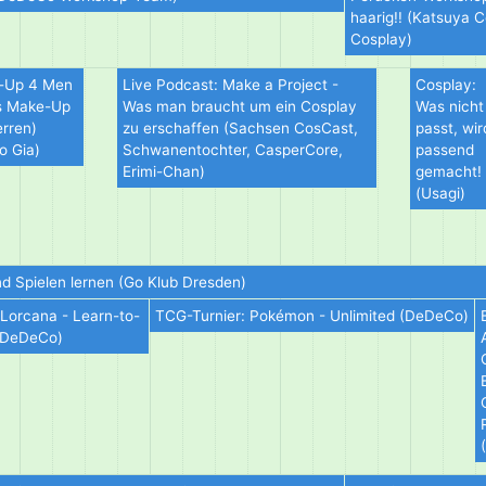
haarig!! (Katsuya C
Cosplay)
-Up 4 Men
Live Podcast: Make a Project -
Cosplay:
s Make-Up
Was man braucht um ein Cosplay
Was nicht
erren)
zu erschaffen (Sachsen CosCast,
passt, wir
o Gia)
Schwanentochter, CasperCore,
passend
Erimi-Chan)
gemacht!
(Usagi)
nd Spielen lernen (Go Klub Dresden)
Lorcana - Learn-to-
TCG-Turnier: Pokémon - Unlimited (DeDeCo)
(DeDeCo)