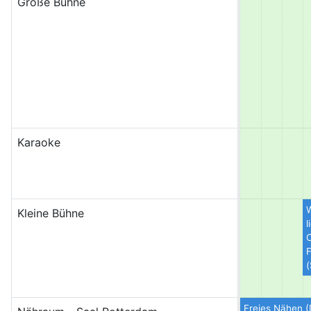
Große Bühne
Karaoke
W
Kleine Bühne
l
C
F
(
Freies Nähen 