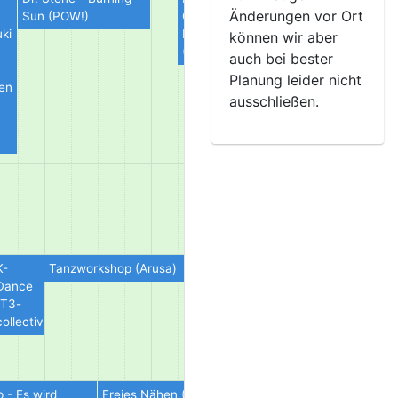
Änderungen vor Ort
Sun (POW!)
Comedy - Villain
Showcase
uki
Era
(Jinxxx)
können wir aber
(BubbleThesi)
auch bei bester
Planung leider nicht
en
ausschließen.
K-
Tanzworkshop (Arusa)
Tunas Tagebuch
Dance
2 - Neue
(T3-
Skurrilitäten aus
collective)
Japan (DeDeCo
e.V.)
 - Es wird
Freies Nähen (DeDeCo Workshop-Team)