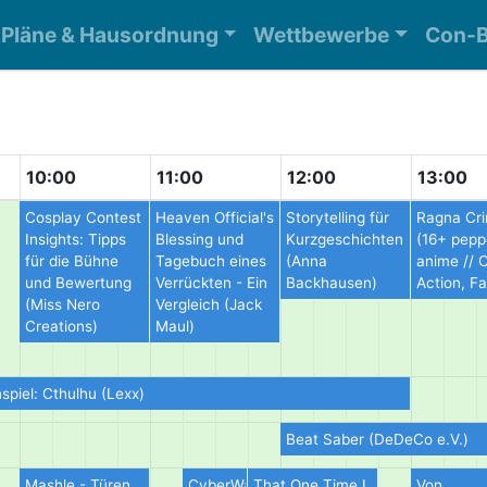
Pläne & Hausordnung
Wettbewerbe
Con-B
10:00
11:00
12:00
13:00
Cosplay Contest
Heaven Official's
Storytelling für
Ragna Cr
Insights: Tipps
Blessing und
Kurzgeschichten
(16+ pepp
für die Bühne
Tagebuch eines
(Anna
anime // 
und Bewertung
Verrückten - Ein
Backhausen)
Action, F
(Miss Nero
Vergleich (Jack
Creations)
Maul)
nspiel: Cthulhu (Lexx)
Beat Saber (DeDeCo e.V.)
Mashle - Türen
CyberWaves
That One Time I
Von