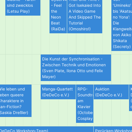
sind zwecklos
- Feel
Got Isekaied Into
‘Umineko’
(Letsu Play)
the
A Video Game
bis ‘Akats
Neon
And Skipped The
no Yona’:
Beat
Tutorial
Die
(RaiDa)
(Omoshiro!)
Klangwelt
von Akiko
Shikata
(Secrety)
Die Kunst der Synchronisation -
Zwischen Technik und Emotionen
(Sven Plate, Ilona Otto und Felix
Mayer)
ie leben und
Manga-Quartett
RPG-
Auktion
ieben queere
(DeDeCo e.V.)
Soundtracks
(DeDeCo e.V.)
haraktere in
am
an-Fiction?
Klavier
Saskia Dreßler)
(October
Cosplay)
(DeDeCo Workshop-Team)
Perücken-Workshop