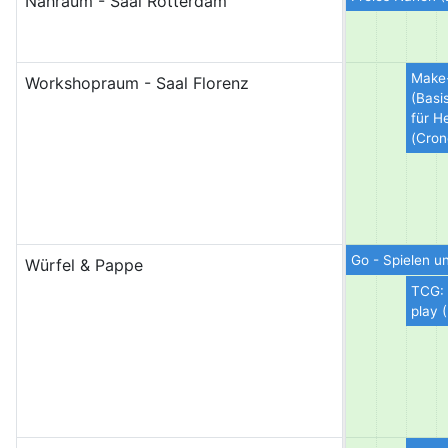
Nähraum - Saal Rotterdam
Make
Workshopraum - Saal Florenz
(Basi
für H
(Cron
Go - Spielen u
Würfel & Pappe
TCG: 
play 