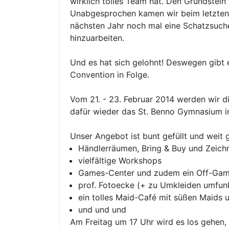
wirklich tolles Team hat. Den Grundstein
Unabgesprochen kamen wir beim letzten He
nächsten Jahr noch mal eine Schatzsuche
hinzuarbeiten.
Und es hat sich gelohnt! Deswegen gibt e
Convention in Folge.
Vom 21. - 23. Februar 2014 werden wir d
dafür wieder das St. Benno Gymnasium i
Unser Angebot ist bunt gefüllt und weit 
Händlerräumen, Bring & Buy und Zeic
vielfältige Workshops
Games-Center und zudem ein Off-Games
prof. Fotoecke (+ zu Umkleiden umfun
ein tolles Maid-Café mit süßen Maids u
und und und
Am Freitag um 17 Uhr wird es los gehen