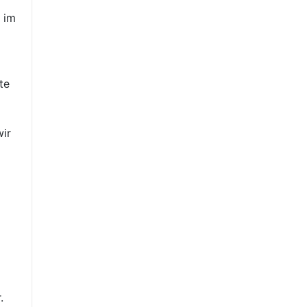
 im
te
wir
.