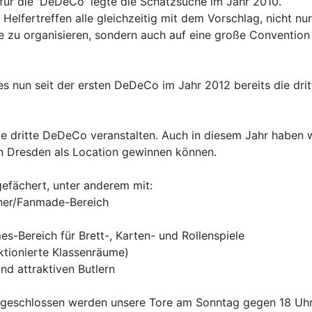
 für die 'DeDeCo' legte die Schatzsuche im Jahr 2010.
lfertreffen alle gleichzeitig mit dem Vorschlag, nicht nur
 zu organisieren, sondern auch auf eine große Convention
s nun seit der ersten DeDeCo im Jahr 2012 bereits die drit
ie dritte DeDeCo veranstalten. Auch in diesem Jahr haben 
n Dresden als Location gewinnen können.
gefächert, unter anderem mit:
hner/Fanmade-Bereich
-Bereich für Brett-, Karten- und Rollenspiele
ktionierte Klassenräume)
nd attraktiven Butlern
, geschlossen werden unsere Tore am Sonntag gegen 18 Uhr