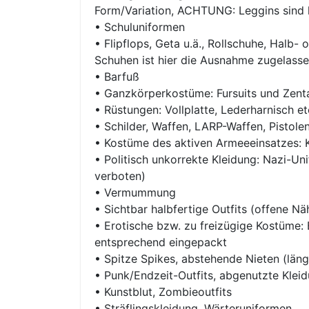
Form/Variation, ACHTUNG: Leggins sind 
• Schuluniformen
• Flipflops, Geta u.ä., Rollschuhe, Halb
Schuhen ist hier die Ausnahme zugelasse
• Barfuß
• Ganzkörperkostüme: Fursuits und Zent
• Rüstungen: Vollplatte, Lederharnisch etc
• Schilder, Waffen, LARP-Waffen, Pistolen
• Kostüme des aktiven Armeeeinsatzes:
• Politisch unkorrekte Kleidung: Nazi-Un
verboten)
• Vermummung
• Sichtbar halbfertige Outfits (offene Nä
• Erotische bzw. zu freizügige Kostüme:
entsprechend eingepackt
• Spitze Spikes, abstehende Nieten (läng
• Punk/Endzeit-Outfits, abgenutzte Klei
• Kunstblut, Zombieoutfits
• Sträflingskleidung, Wärteruniformen