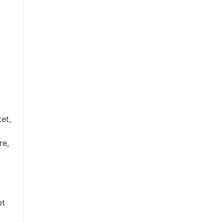
et,
re,
bt