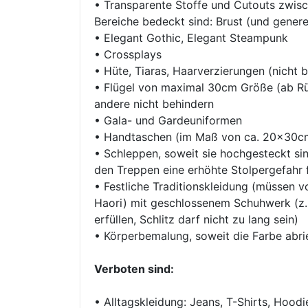
• Transparente Stoffe und Cutouts zwisc
Bereiche bedeckt sind: Brust (und generel
• Elegant Gothic, Elegant Steampunk
• Crossplays
• Hüte, Tiaras, Haarverzierungen (nicht 
• Flügel von maximal 30cm Größe (ab Rüc
andere nicht behindern
• Gala- und Gardeuniformen
• Handtaschen (im Maß von ca. 20x30c
• Schleppen, soweit sie hochgesteckt s
den Treppen eine erhöhte Stolpergefahr 
• Festliche Traditionskleidung (müssen v
Haori) mit geschlossenem Schuhwerk (z.B.
erfüllen, Schlitz darf nicht zu lang sein)
• Körperbemalung, soweit die Farbe abrie
Verboten sind:
• Alltagskleidung: Jeans, T-Shirts, Hoodi